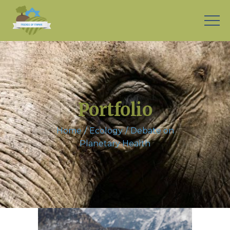
Portfolio
Home
Ecology
Debate on
Planetary Health